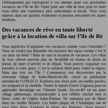
l’hébergement qui correspond à vos attentes pour vos prochaines
vacances sur l’île de Ré. Opter pour une villa de luxe peut en outre
vous offrir une expérience plus authentique et locale. Vous vous
situerez dans un quartier résidentiel et pourrez rencontrer les autres
résidents.
Des vacances de rêve en toute liberté
grâce à la location de villa sur l’île de Ré
Vous appréciez d’organiser vos vacances comme vous l’entendez ?
Vous ne voulez pas dépendre des horaires des repas comme c’est le
cas dans un hôtel ? Rien ne vaut la location de vacances. Les villas
de luxe offrent souvent plus de flexibilité en termes de durée de
séjour, de dates d’arrivée et de départ. Vous pouvez organiser vos
journées à votre guise. C’est la solution idéal pour visiter la région.
Mais que voir sur l’île ? Commencez vos découvertes par le
charmant village de Saint-Martin-de-Ré, classé au patrimoine
mondial de l’UNESCO. Explorez son vieux port, ses ruelles pavées,
ses remparts et la citadelle. Visitez le musée Ernest Cognacq pour en
apprendre davantage sur l’histoire locale. Ars-en-Ré est un autre
village pittoresque, reconnaissable à son célèbre clocher noir et
blanc, celui de l’église Saint-Étienne. Ne manquez pas de flâner
dans ses ruelles fleuries. Les belles plages de l’Atlantique ont de
quoi faire rêver. Explorez le phare des Baleines. Vous pouvez