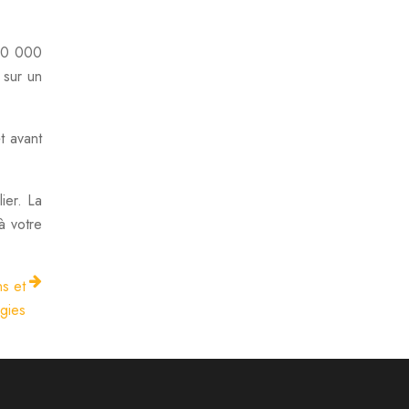
150 000
 sur un
t avant
ier. La
à votre
ns et
égies