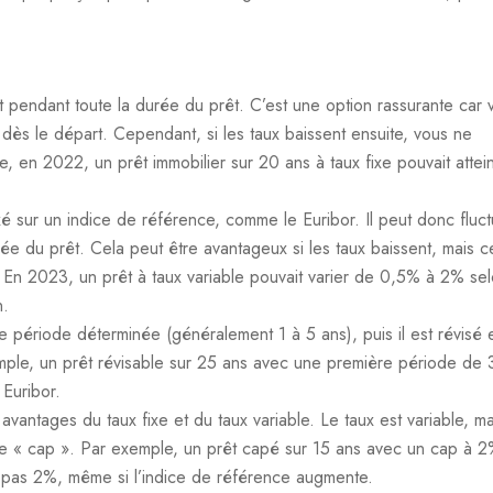
nt pendant toute la durée du prêt. C’est une option rassurante car 
dès le départ. Cependant, si les taux baissent ensuite, vous ne
, en 2022, un prêt immobilier sur 20 ans à taux fixe pouvait attei
xé sur un indice de référence, comme le Euribor. Il peut donc fluct
ée du prêt. Cela peut être avantageux si les taux baissent, mais c
. En 2023, un prêt à taux variable pouvait varier de 0,5% à 2% se
n.
e période déterminée (généralement 1 à 5 ans), puis il est révisé 
emple, un prêt révisable sur 25 ans avec une première période de 
 Euribor.
vantages du taux fixe et du taux variable. Le taux est variable, mai
ée « cap ». Par exemple, un prêt capé sur 15 ans avec un cap à 
a pas 2%, même si l’indice de référence augmente.