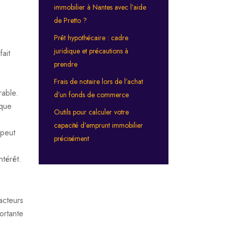
immobilier à Nantes avec l’aide
de Pretto ?
Prêt hypothécaire : cadre
juridique et précautions à
fait
prendre
Frais de notaire lors de l’achat
rable.
d’un fonds de commerce
ique
Outils pour calculer votre
capacité d’emprunt immobilier
 peut
précisément
ntérêt.
acteurs
ortante