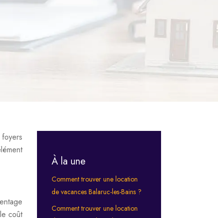
 foyers
élément
À la une
Comment trouver une location
de vacances Balaruc-les-Bains ?
centage
Comment trouver une location
le coût