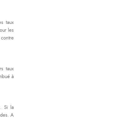
es taux
our les
 contre
rs taux
ribué à
. Si la
ndes. A