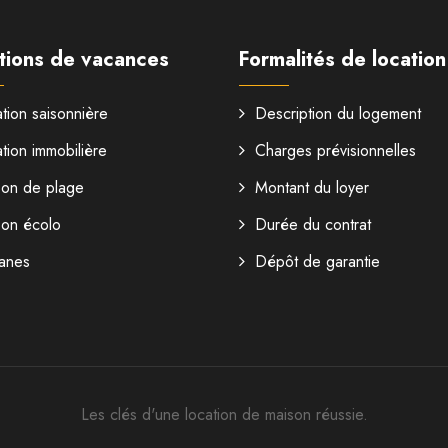
tions de vacances
Formalités de location
tion saisonnière
Description du logement
tion immobilière
Charges prévisionnelles
son de plage
Montant du loyer
son écolo
Durée du contrat
anes
Dépôt de garantie
Les clés d'une location de maison réussie.