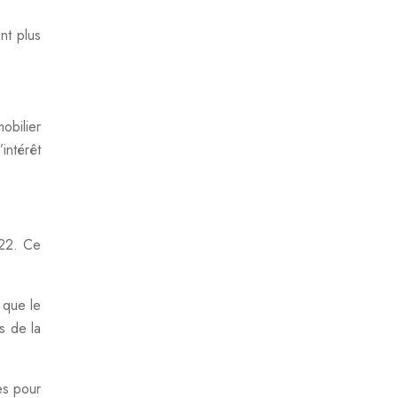
nt plus
mobilier
intérêt
022. Ce
 que le
es de la
es pour