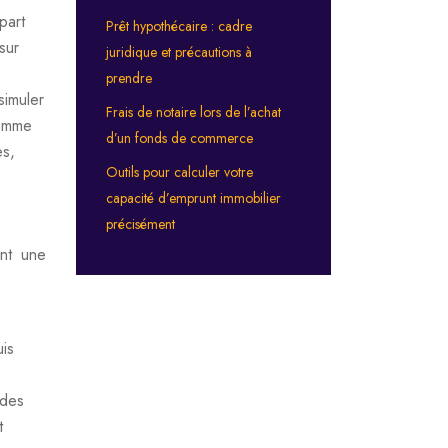
part
Prêt hypothécaire : cadre
sur
juridique et précautions à
prendre
simuler
Frais de notaire lors de l’achat
comme
d’un fonds de commerce
es,
Outils pour calculer votre
capacité d’emprunt immobilier
précisément
ent une
uis
 des
t