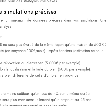
sables pour des stratégies complexes.
s simulations précises
ntégrer un maximum de données précises dans vos simulations. Un
analyse.
er
0€ ne sera pas évalué de la même façon qu’une maison de 500 0
é (en moyenne 100€/mois), impôts fonciers (estimation selon la
de rénovation ou d’entretien (5 000€ par exemple).
lon la localisation et la taille du bien (600€ par exemple).
era bien différente de celle d’un bien en province.
 sera moins coûteux qu’un taux de 4% sur la même durée.
s sera plus cher mensuellement qu’un emprunt sur 25 ans.
uit le montant emprunté et donc les coûts.