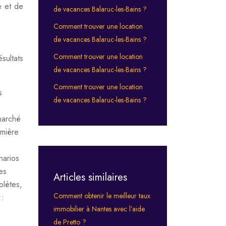
e et de
de vacances Balaruc-les-Bains ?
Comment trouver une location
de vacances Balaruc-les-Bains ?
Comment trouver une location
sultats
de vacances Balaruc-les-Bains ?
Comment trouver une location
s
de vacances Balaruc-les-Bains ?
marché
emière
narios
mes
Articles similaires
plètes,
Comment obtenir le meilleur taux
 :
immobilier à Nantes avec l’aide
de Pretto ?