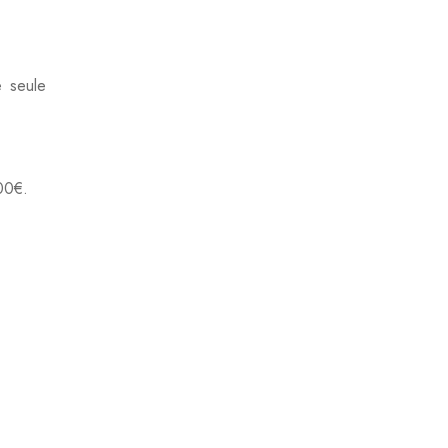
e seule
00€.