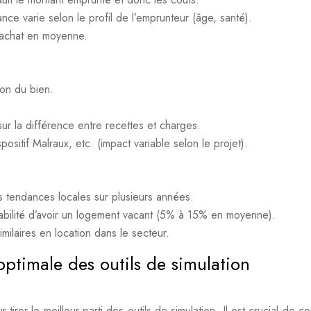
ce varie selon le profil de l’emprunteur (âge, santé).
d’achat en moyenne.
ion du bien.
sur la différence entre recettes et charges.
spositif Malraux, etc. (impact variable selon le projet).
es tendances locales sur plusieurs années.
babilité d’avoir un logement vacant (5% à 15% en moyenne).
ilaires en location dans le secteur.
optimale des outils de simulation
rer le meilleur parti des outils de simulation. Il est crucial de c