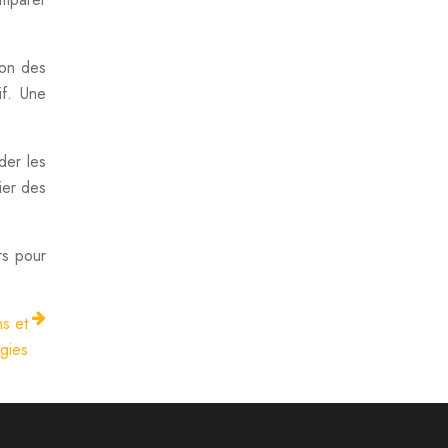
ion des
if. Une
der les
ier des
rs pour
ns et
égies