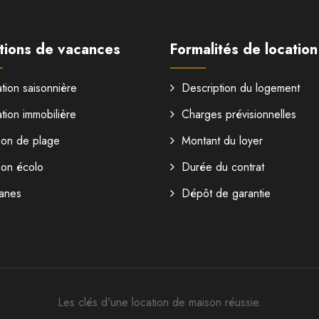
tions de vacances
Formalités de location
tion saisonnière
Description du logement
tion immobilière
Charges prévisionnelles
son de plage
Montant du loyer
son écolo
Durée du contrat
anes
Dépôt de garantie
Les clés d'une location de maison réussie.