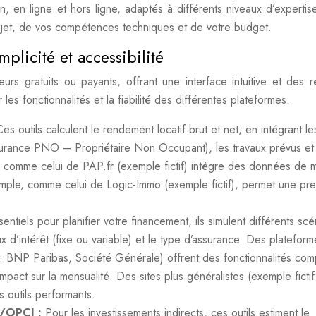
on, en ligne et hors ligne, adaptés à différents niveaux d’expertis
ojet, de vos compétences techniques et de votre budget.
mplicité et accessibilité
s gratuits ou payants, offrant une interface intuitive et des ré
es fonctionnalités et la fiabilité des différentes plateformes.
Ces outils calculent le rendement locatif brut et net, en intégrant le
surance PNO – Propriétaire Non Occupant), les travaux prévus et
ur comme celui de PAP.fr (exemple fictif) intègre des données de 
 simple, comme celui de Logic-Immo (exemple fictif), permet une pr
sentiels pour planifier votre financement, ils simulent différents scé
aux d’intérêt (fixe ou variable) et le type d’assurance. Des platefor
: BNP Paribas, Société Générale) offrent des fonctionnalités com
l’impact sur la mensualité. Des sites plus généralistes (exemple fictif
 outils performants.
I/OPCI :
Pour les investissements indirects, ces outils estiment le