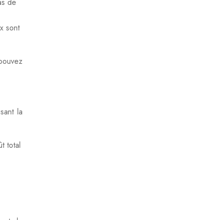
cas de
ux sont
 pouvez
sant la
t total