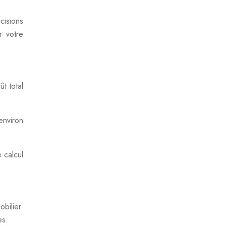
cisions
r votre
ût total
environ
 calcul
bilier.
es.