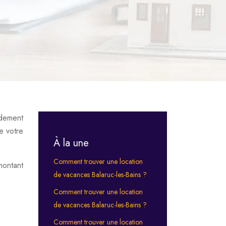
idement
e votre
À la une
Comment trouver une location
ontant
de vacances Balaruc-les-Bains ?
Comment trouver une location
de vacances Balaruc-les-Bains ?
Comment trouver une location