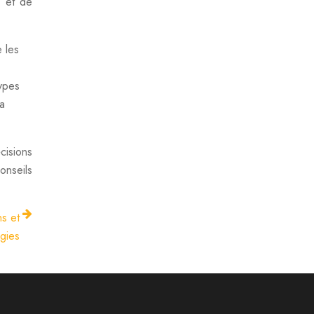
r et de
e les
types
la
cisions
onseils
ns et
égies