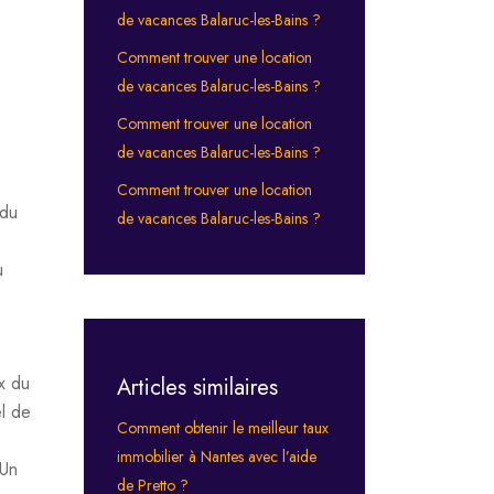
de vacances Balaruc-les-Bains ?
Comment trouver une location
de vacances Balaruc-les-Bains ?
Comment trouver une location
de vacances Balaruc-les-Bains ?
Comment trouver une location
 du
de vacances Balaruc-les-Bains ?
u
x du
Articles similaires
l de
Comment obtenir le meilleur taux
immobilier à Nantes avec l’aide
 Un
de Pretto ?