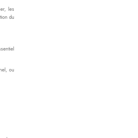
er, les
tion du
sentiel
nel, ou