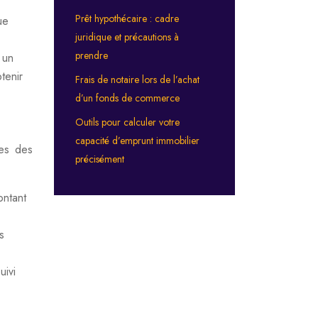
Prêt hypothécaire : cadre
ue
juridique et précautions à
prendre
 un
tenir
Frais de notaire lors de l’achat
d’un fonds de commerce
Outils pour calculer votre
capacité d’emprunt immobilier
res des
précisément
ontant
s
uivi