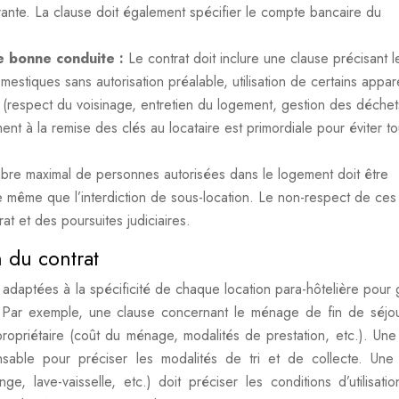
rante. La clause doit également spécifier le compte bancaire du
e bonne conduite :
Le contrat doit inclure une clause précisant l
omestiques sans autorisation préalable, utilisation de certains appare
r (respect du voisinage, entretien du logement, gestion des déchet
ent à la remise des clés au locataire est primordiale pour éviter t
bre maximal de personnes autorisées dans le logement doit être
e même que l’interdiction de sous-location. Le non-respect de ces
rat et des poursuites judiciaires.
n du contrat
 adaptées à la spécificité de chaque location para-hôtelière pour g
. Par exemple, une clause concernant le ménage de fin de séjo
 propriétaire (coût du ménage, modalités de prestation, etc.). Une
nsable pour préciser les modalités de tri et de collecte. Une
nge, lave-vaisselle, etc.) doit préciser les conditions d’utilisatio