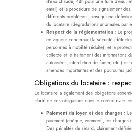
d’eau chaude, 48h pour une fuite d’eau, etc
email) et la procédure de signalement des
différents problèmes, ainsi qu’une définitio
du locataire (dégradations anormales par e
Respect de la réglementation :
Le prop
en vigueur concernant la sécurité (détecteu
personnes à mobilité réduite), et la prot
collecte et le traitement des informations 
autorisées, interdiction de fumer, etc.) es
amendes importantes et des poursuites judi
Obligations du locataire : respe
Le locataire a également des obligations essenti
clarté de ces obligations dans le contrat évite le
Paiement du loyer et des charges :
Le
paiement (chèque, virement), les charges ré
Des pénalités de retard, clairement défin