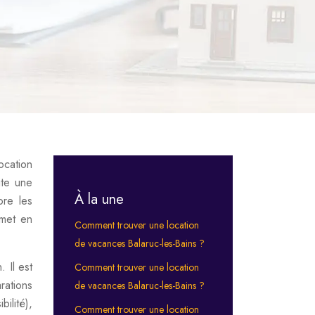
ocation
ite une
À la une
ore les
 met en
Comment trouver une location
de vacances Balaruc-les-Bains ?
 Il est
Comment trouver une location
rations
de vacances Balaruc-les-Bains ?
ilité),
Comment trouver une location