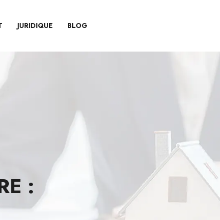
T
JURIDIQUE
BLOG
E :