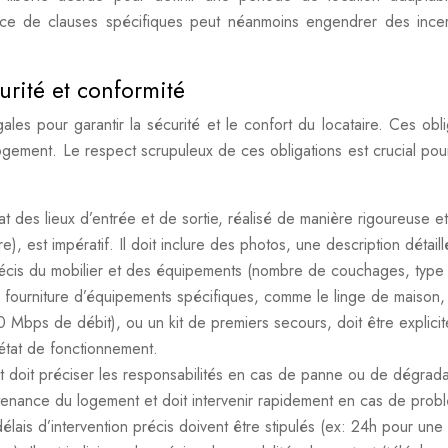
nce de clauses spécifiques peut néanmoins engendrer des incer
urité et conformité
ales pour garantir la sécurité et le confort du locataire. Ces obli
logement. Le respect scrupuleux de ces obligations est crucial pour
at des lieux d’entrée et de sortie, réalisé de manière rigoureuse et
e), est impératif. Il doit inclure des photos, une description détail
 précis du mobilier et des équipements (nombre de couchages, type
 La fourniture d’équipements spécifiques, comme le linge de maison,
0 Mbps de débit), ou un kit de premiers secours, doit être explici
 état de fonctionnement.
t doit préciser les responsabilités en cas de panne ou de dégrada
ntenance du logement et doit intervenir rapidement en cas de prob
 délais d’intervention précis doivent être stipulés (ex: 24h pour un