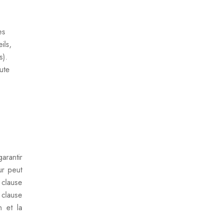
es
ils,
s).
oute
arantir
ur peut
 clause
 clause
n et la