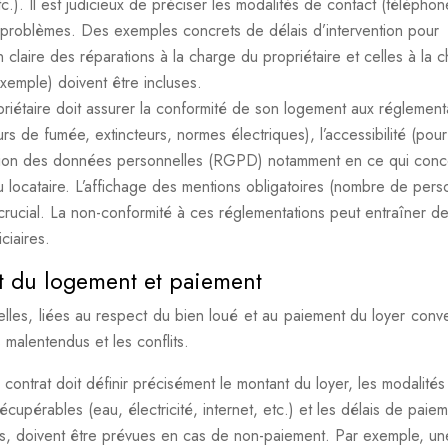
.). Il est judicieux de préciser les modalités de contact (téléphon
 problèmes. Des exemples concrets de délais d’intervention pour
n claire des réparations à la charge du propriétaire et celles à la 
xemple) doivent être incluses.
riétaire doit assurer la conformité de son logement aux réglement
rs de fumée, extincteurs, normes électriques), l’accessibilité (pour
ection des données personnelles (RGPD) notamment en ce qui conc
du locataire. L’affichage des mentions obligatoires (nombre de per
t crucial. La non-conformité à ces réglementations peut entraîner d
ciaires.
ct du logement et paiement
elles, liées au respect du bien loué et au paiement du loyer conv
s malentendus et les conflits.
 contrat doit définir précisément le montant du loyer, les modalité
cupérables (eau, électricité, internet, etc.) et les délais de paiem
ies, doivent être prévues en cas de non-paiement. Par exemple, un