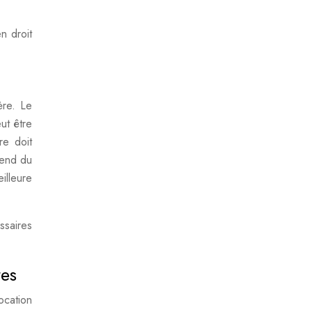
n droit
ère. Le
ut être
re doit
pend du
illeure
ssaires
res
ocation