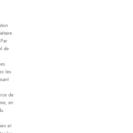
ation
iétaire
 Par
el de
.
des
ec les
isant
urce de
rme, en
du
ien et