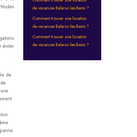
titudes
de vacances Balaruc-les-Bains ?
Comment trouver une location
de vacances Balaruc-les-Bains ?
Comment trouver une location
gations
de vacances Balaruc-les-Bains ?
 éviter
lée de
 de
 une
tement
tion.
lème
e panne