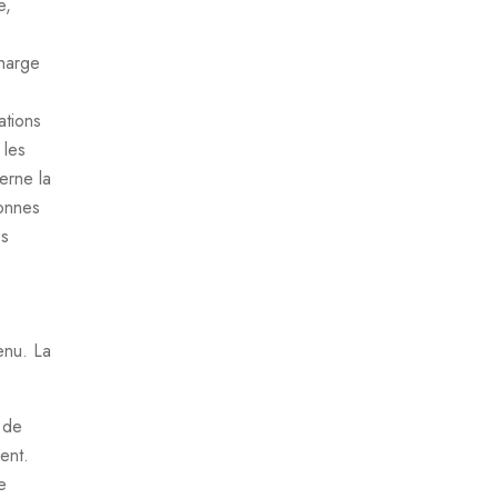
e,
charge
ations
 les
erne la
sonnes
es
enu. La
s de
ent.
e