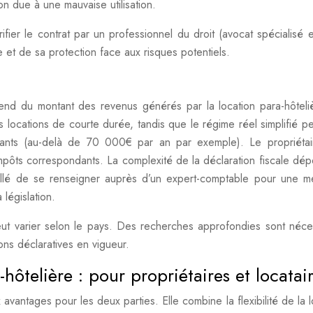
n due à une mauvaise utilisation.
rifier le contrat par un professionnel du droit (avocat spécialisé e
e et de sa protection face aux risques potentiels.
pend du montant des revenus générés par la location para-hôteli
 locations de courte durée, tandis que le régime réel simplifié pe
ants (au-delà de 70 000€ par an par exemple). Le propriétai
 impôts correspondants. La complexité de la déclaration fiscale dé
nseillé de se renseigner auprès d’un expert-comptable pour une me
 législation.
peut varier selon le pays. Des recherches approfondies sont néce
ions déclaratives en vigueur.
hôtelière : pour propriétaires et locatai
vantages pour les deux parties. Elle combine la flexibilité de la l