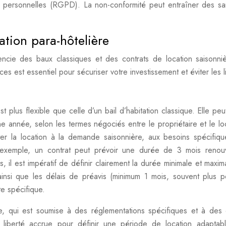
s personnelles (RGPD). La non-conformité peut entraîner des sa
ation para-hôtelière
rencie des baux classiques et des contrats de location saisonni
s est essentiel pour sécuriser votre investissement et éviter les li
 plus flexible que celle d’un bail d’habitation classique. Elle peut
 année, selon les termes négociés entre le propriétaire et le loc
pter la location à la demande saisonnière, aux besoins spécifiq
 exemple, un contrat peut prévoir une durée de 3 mois renou
, il est impératif de définir clairement la durée minimale et maxima
 ainsi que les délais de préavis (minimum 1 mois, souvent plus p
e spécifique.
e, qui est soumise à des réglementations spécifiques et à des
ne liberté accrue pour définir une période de location adaptab