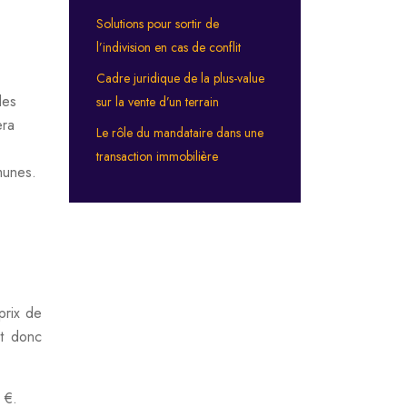
Solutions pour sortir de
l’indivision en cas de conflit
Cadre juridique de la plus-value
les
sur la vente d’un terrain
era
Le rôle du mandataire dans une
transaction immobilière
munes.
prix de
st donc
 €.