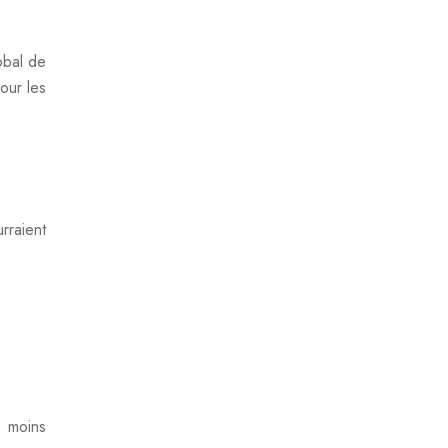
lobal de
our les
rraient
e moins