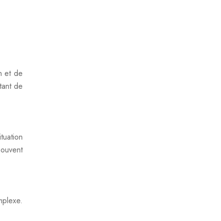
n et de
rtant de
tuation
souvent
mplexe.