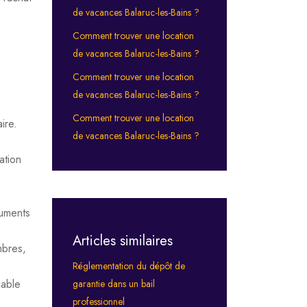
de vacances Balaruc-les-Bains ?
Comment trouver une location
de vacances Balaruc-les-Bains ?
Comment trouver une location
de vacances Balaruc-les-Bains ?
Comment trouver une location
ire.
de vacances Balaruc-les-Bains ?
ation
luments
Articles similaires
mbres,
Réglementation du dépôt de
cable
garantie dans un bail
professionnel