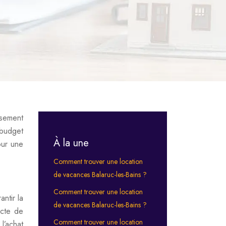
ssement
 budget
À la une
our une
Comment trouver une location
de vacances Balaruc-les-Bains ?
Comment trouver une location
antir la
de vacances Balaruc-les-Bains ?
acte de
Comment trouver une location
l’achat