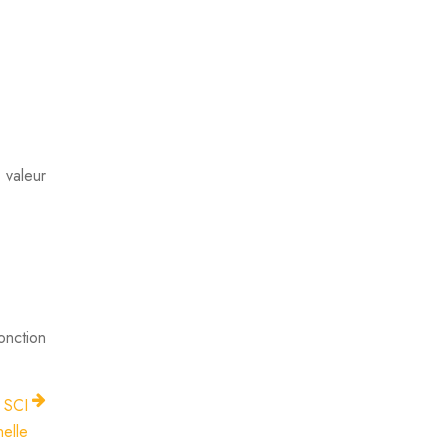
 valeur
onction
e SCI
elle