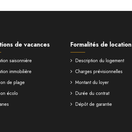
tions de vacances
Formalités de location
tion saisonnière
Description du logement
tion immobilière
Charges prévisionnelles
son de plage
Montant du loyer
son écolo
Durée du contrat
anes
Dépôt de garantie