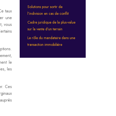
Solutions pour sortir de
Ce taux
l’indivision en cas de conflit
ier une
Cadre juridique de la plus-value
t, vous
sur la vente d’un terrain
ertains
Le rôle du mandataire dans une
transaction immobilière
ptions.
rement,
ment le
es, les
er. Ces
rginaux
 auprès