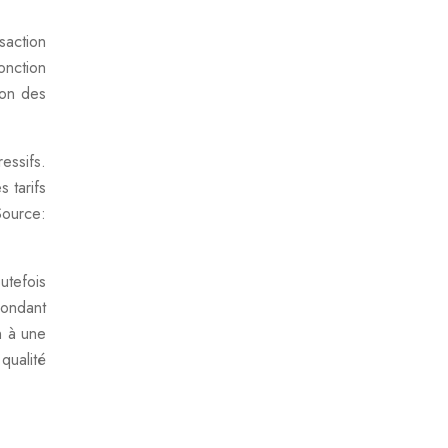
saction
onction
ion des
essifs.
 tarifs
ource:
utefois
pondant
n à une
 qualité