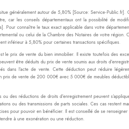
situe généralement autour de 5,80% [Source: Service-Public.fr]. 
tre, car les conseils départementaux ont la possibilité de modif
]. Pour connaître le taux exact applicable dans votre départemen
artemental ou celui de la Chambre des Notaires de votre région. C
nt inférieur à 5,80% pour certaines transactions spécifiques.
st le prix de vente du bien immobilier. Il existe toutefois des exce
euvent être déduits du prix de vente soumis aux droits d’enregist
tifiés dans l’acte de vente. Cette déduction peut réduire légère
 un prix de vente de 200 000€ avec 5 000€ de meubles déductibl
s ou des réductions de droits d’enregistrement peuvent s’appliqu
ations ou des transmissions de parts sociales. Ces cas restent ma
cises pour pouvoir en bénéficier. Il est conseillé de se renseigner
étendre à une exonération ou une réduction.