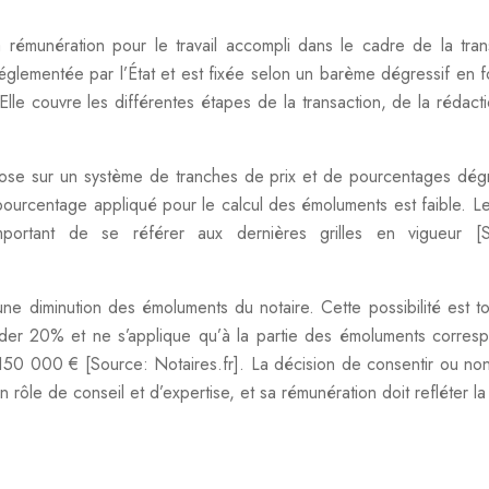
rémunération pour le travail accompli dans le cadre de la tran
réglementée par l’État et est fixée selon un barème dégressif en f
Elle couvre les différentes étapes de la transaction, de la rédact
epose sur un système de tranches de prix et de pourcentages dégr
 pourcentage appliqué pour le calcul des émoluments est faible. Les
mportant de se référer aux dernières grilles en vigueur [S
une diminution des émoluments du notaire. Cette possibilité est to
éder 20% et ne s’applique qu’à la partie des émoluments corres
à 150 000 € [Source: Notaires.fr]. La décision de consentir ou no
n rôle de conseil et d’expertise, et sa rémunération doit refléter la