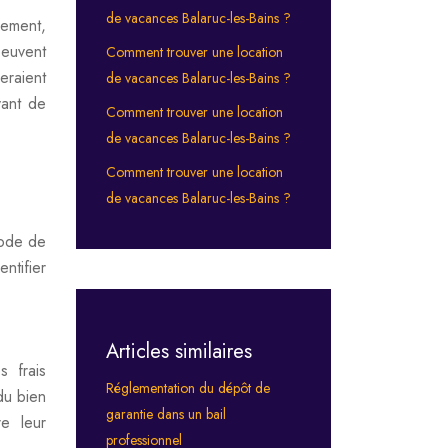
de vacances Balaruc-les-Bains ?
rement,
peuvent
Comment trouver une location
eraient
de vacances Balaruc-les-Bains ?
vant de
Comment trouver une location
de vacances Balaruc-les-Bains ?
Comment trouver une location
de vacances Balaruc-les-Bains ?
mode de
ntifier
Articles similaires
s frais
Réglementation du dépôt de
 du bien
garantie dans un bail
re leur
professionnel