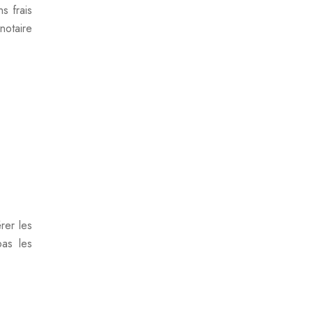
s frais
 notaire
rer les
pas les