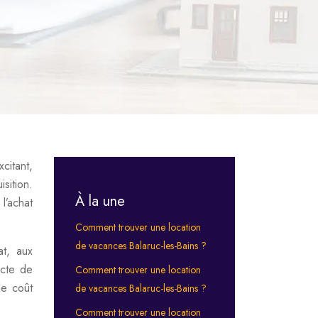
citant,
sition.
À la une
l’achat
Comment trouver une location
de vacances Balaruc-les-Bains ?
at, aux
acte de
Comment trouver une location
le coût
de vacances Balaruc-les-Bains ?
Comment trouver une location