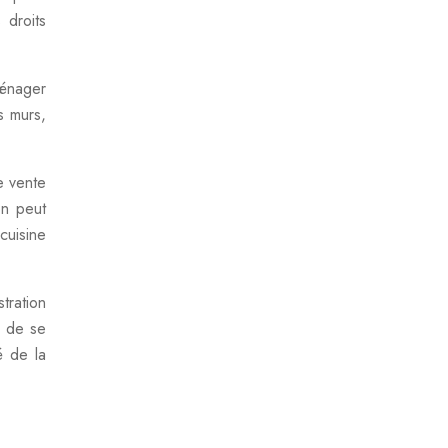
 droits
ménager
s murs,
e vente
on peut
cuisine
stration
é de se
é de la