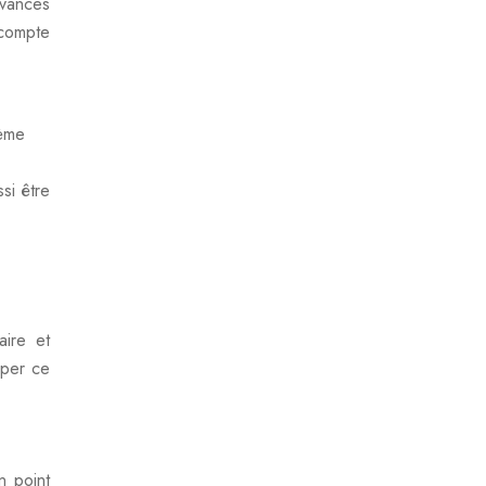
evances
 compte
tème
si être
aire et
ciper ce
n point