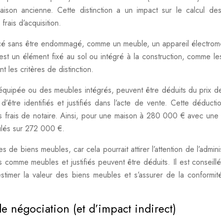
aison ancienne. Cette distinction a un impact sur le calcul des
frais d’acquisition.
lacé sans être endommagé, comme un meuble, un appareil électro
st un élément fixé au sol ou intégré à la construction, comme le
nt les critères de distinction.
quipée ou des meubles intégrés, peuvent être déduits du prix d
d’être identifiés et justifiés dans l’acte de vente. Cette déducti
es frais de notaire. Ainsi, pour une maison à 280 000 € avec une 
ulés sur 272 000 €.
s de biens meubles, car cela pourrait attirer l’attention de l’admini
s comme meubles et justifiés peuvent être déduits. Il est conseill
timer la valeur des biens meubles et s’assurer de la conformit
de négociation (et d’impact indirect)