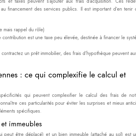
pôts et taxes peuvent s’ajouter aux frais d’acquisition. Ces red
t au financement des services publics. Il est important d’en tenir
e mais rappel du rôle)
e contribution est une taxe peu élevée, destinée à financer le sys
s contractez un prêt immobilier, des frais d’hypothèque peuvent aus
nnes : ce qui complexifie le calcul et
écificités qui peuvent complexifier le calcul des frais de not
 connaître ces particularités pour éviter les surprises et mieux anti
éments spécifiques.
s et immeubles
qui peut être déplacé) et un bien immeuble (attaché au sol) est u